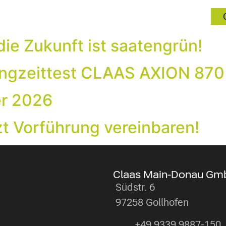
S Nordostbayern GmbH & Co. KG
 Main-Donau GmbH & Co. KG
die Zukunft ist saatengrün!
Langzeittest CLAAS AXION 870
er 2026
zt Vorführung vereinbaren!
Claas Main-Donau Gm
Südstr. 6
97258 Gollhofen
+49 9339 9887-150