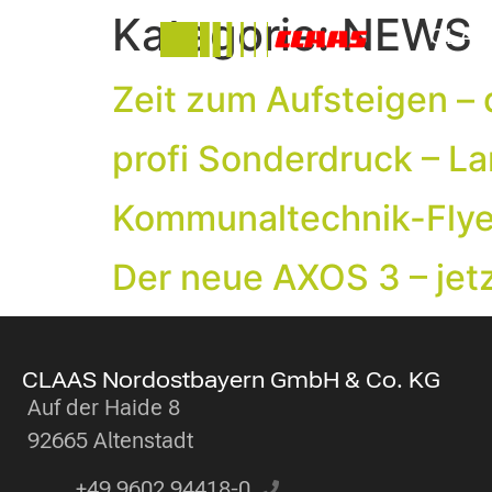
Kategorie:
NEWS
CLAA
Claas
Zeit zum Aufsteigen – 
profi Sonderdruck – 
Kommunaltechnik-Fly
Der neue AXOS 3 – jet
CLAAS Nordostbayern GmbH & Co. KG
Auf der Haide 8
92665 Altenstadt
+49 9602 94418-0